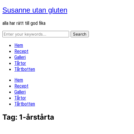
Susanne utan gluten
alla har rätt till god fika
Hem
Recept
Galleri
Tårtor
Tårtbotten
Hem
Recept
Galleri
Tårtor
Tårtbotten
Tag:
1-årstårta