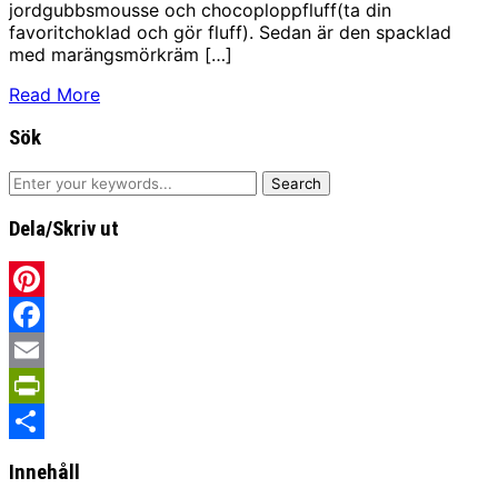
jordgubbsmousse och chocoploppfluff(ta din
favoritchoklad och gör fluff). Sedan är den spacklad
med marängsmörkräm […]
Read More
Sök
Dela/Skriv ut
Pinterest
Facebook
Email
PrintFriendly
Share
Innehåll