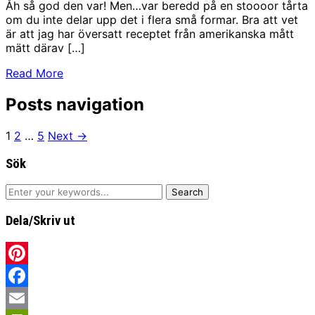
Åh så god den var! Men…var beredd på en stoooor tårta
om du inte delar upp det i flera små formar. Bra att vet
är att jag har översatt receptet från amerikanska mått
mätt därav […]
Read More
Posts navigation
1
2
…
5
Next →
Sök
Dela/Skriv ut
Pinterest
Facebook