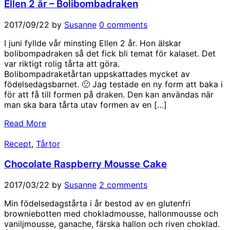
Ellen 2 år – Bolibombadraken
2017/09/22
by
Susanne
0 comments
I juni fyllde vår minsting Ellen 2 år. Hon älskar
bolibompadraken så det fick bli temat för kalaset. Det
var riktigt rolig tårta att göra.
Bolibompadraketårtan uppskattades mycket av
födelsedagsbarnet. 🙂 Jag testade en ny form att baka i
för att få till formen på draken. Den kan användas när
man ska bara tårta utav formen av en […]
Read More
Recept
,
Tårtor
Chocolate Raspberry Mousse Cake
2017/03/22
by
Susanne
2 comments
Min födelsedagstårta i år bestod av en glutenfri
browniebotten med chokladmousse, hallonmousse och
vaniljmousse, ganache, färska hallon och riven choklad.