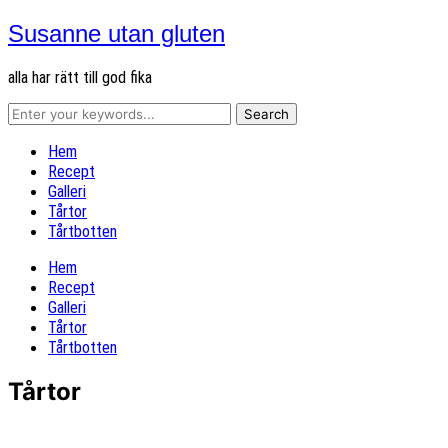
Susanne utan gluten
alla har rätt till god fika
Hem
Recept
Galleri
Tårtor
Tårtbotten
Hem
Recept
Galleri
Tårtor
Tårtbotten
Tårtor