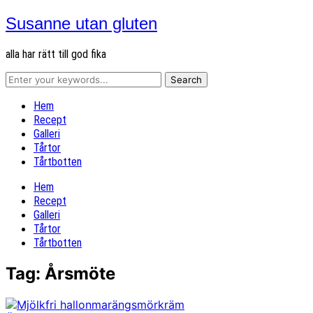
Susanne utan gluten
alla har rätt till god fika
Hem
Recept
Galleri
Tårtor
Tårtbotten
Hem
Recept
Galleri
Tårtor
Tårtbotten
Tag:
Årsmöte