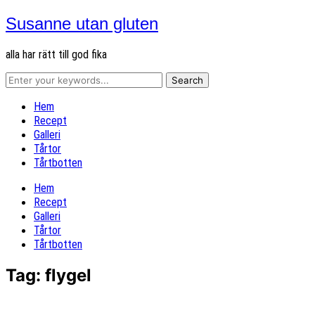
Susanne utan gluten
alla har rätt till god fika
Hem
Recept
Galleri
Tårtor
Tårtbotten
Hem
Recept
Galleri
Tårtor
Tårtbotten
Tag:
flygel