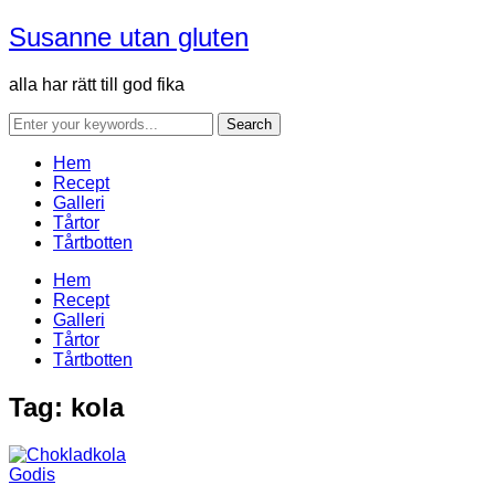
Susanne utan gluten
alla har rätt till god fika
Hem
Recept
Galleri
Tårtor
Tårtbotten
Hem
Recept
Galleri
Tårtor
Tårtbotten
Tag:
kola
Godis