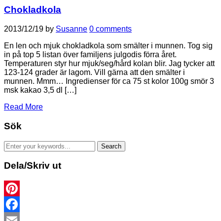
Chokladkola
2013/12/19
by
Susanne
0 comments
En len och mjuk chokladkola som smälter i munnen. Tog sig
in på top 5 listan över familjens julgodis förra året.
Temperaturen styr hur mjuk/seg/hård kolan blir. Jag tycker att
123-124 grader är lagom. Vill gärna att den smälter i
munnen. Mmm… Ingredienser för ca 75 st kolor 100g smör 3
msk kakao 3,5 dl […]
Read More
Sök
Dela/Skriv ut
Pinterest
Facebook