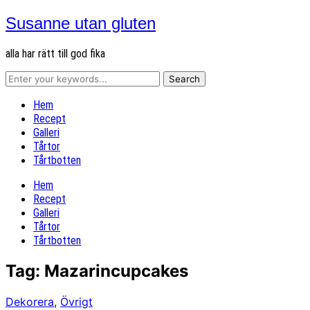
Susanne utan gluten
alla har rätt till god fika
Hem
Recept
Galleri
Tårtor
Tårtbotten
Hem
Recept
Galleri
Tårtor
Tårtbotten
Tag:
Mazarincupcakes
Dekorera
,
Övrigt