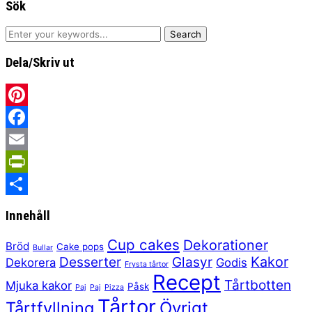
Sök
Dela/Skriv ut
Pinterest
Facebook
Email
PrintFriendly
Share
Innehåll
Cup cakes
Dekorationer
Bröd
Cake pops
Bullar
Kakor
Desserter
Glasyr
Dekorera
Godis
Frysta tårtor
Recept
Tårtbotten
Mjuka kakor
Påsk
Paj
Paj
Pizza
Tårtor
Tårtfyllning
Övrigt