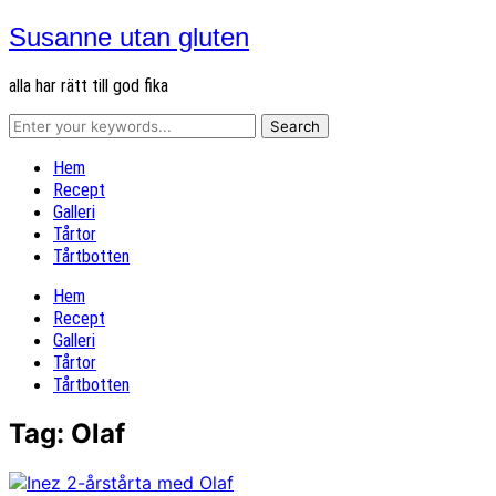
Susanne utan gluten
alla har rätt till god fika
Hem
Recept
Galleri
Tårtor
Tårtbotten
Hem
Recept
Galleri
Tårtor
Tårtbotten
Tag:
Olaf