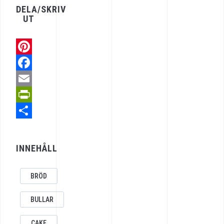
DELA/SKRIV
UT
Pinterest
Facebook
Email
PrintFriendly
Share
INNEHÅLL
BRÖD
BULLAR
CAKE