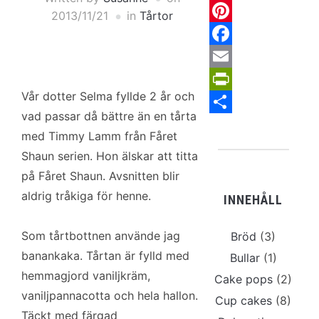
2013/11/21
in
Tårtor
Pinterest
Facebook
Email
Vår dotter Selma fyllde 2 år och
PrintFriendl
vad passar då bättre än en tårta
Share
med Timmy Lamm från Fåret
Shaun serien. Hon älskar att titta
på Fåret Shaun. Avsnitten blir
aldrig tråkiga för henne.
INNEHÅLL
Som tårtbottnen använde jag
Bröd
(3)
banankaka. Tårtan är fylld med
Bullar
(1)
hemmagjord vaniljkräm,
Cake pops
(2)
vaniljpannacotta och hela hallon.
Cup cakes
(8)
Täckt med färgad