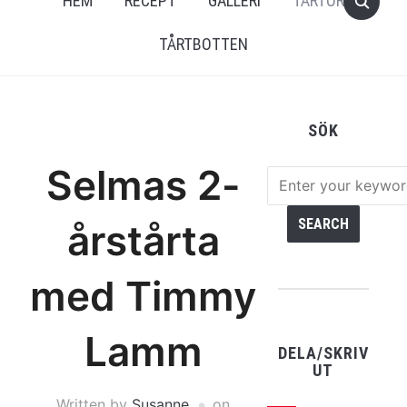
HEM
RECEPT
GALLERI
TÅRTOR
TÅRTBOTTEN
SÖK
Selmas 2-
årstårta
med Timmy
Lamm
DELA/SKRIV
UT
Written by
Susanne
on