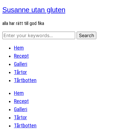
Susanne utan gluten
alla har rätt till god fika
Hem
Recept
Galleri
Tårtor
Tårtbotten
Hem
Recept
Galleri
Tårtor
Tårtbotten