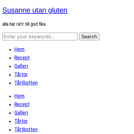
Susanne utan gluten
alla har rätt till god fika
Hem
Recept
Galleri
Tårtor
Tårtbotten
Hem
Recept
Galleri
Tårtor
Tårtbotten