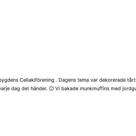
bygdens Celiakiförening . Dagens tema var dekorerade tårto
e varje dag det händer. 🙂 Vi bakade munkmuffins med jordgub