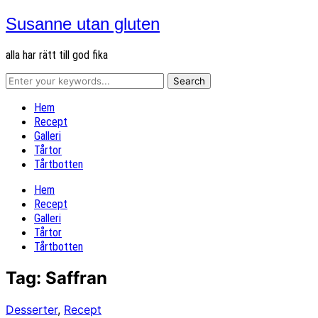
Susanne utan gluten
alla har rätt till god fika
Hem
Recept
Galleri
Tårtor
Tårtbotten
Hem
Recept
Galleri
Tårtor
Tårtbotten
Tag:
Saffran
Desserter
,
Recept