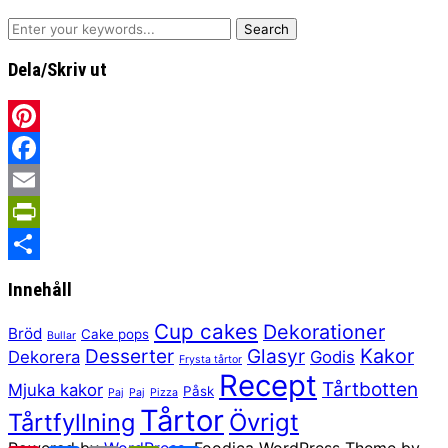
Dela/Skriv ut
Pinterest
Facebook
Email
PrintFriendly
Share
Innehåll
Cup cakes
Dekorationer
Bröd
Cake pops
Bullar
Kakor
Desserter
Glasyr
Dekorera
Godis
Frysta tårtor
Recept
Tårtbotten
Mjuka kakor
Påsk
Paj
Paj
Pizza
Tårtor
Tårtfyllning
Övrigt