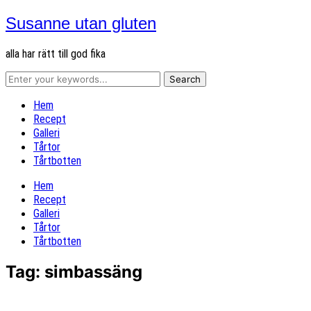
Susanne utan gluten
alla har rätt till god fika
Hem
Recept
Galleri
Tårtor
Tårtbotten
Hem
Recept
Galleri
Tårtor
Tårtbotten
Tag:
simbassäng