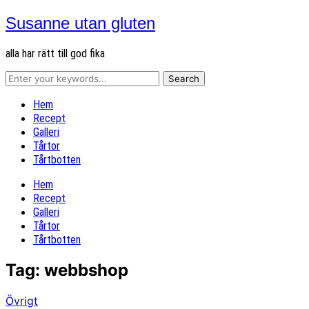
Susanne utan gluten
alla har rätt till god fika
Hem
Recept
Galleri
Tårtor
Tårtbotten
Hem
Recept
Galleri
Tårtor
Tårtbotten
Tag:
webbshop
Övrigt