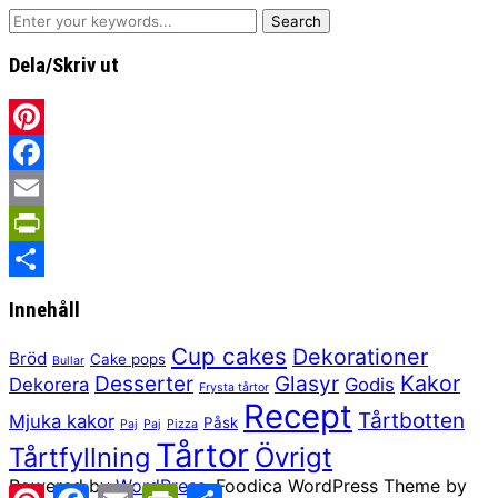
Dela/Skriv ut
Pinterest
Facebook
Email
PrintFriendly
Share
Innehåll
Cup cakes
Dekorationer
Bröd
Cake pops
Bullar
Kakor
Desserter
Glasyr
Dekorera
Godis
Frysta tårtor
Recept
Tårtbotten
Mjuka kakor
Påsk
Paj
Paj
Pizza
Tårtor
Tårtfyllning
Övrigt
Powered by
WordPress.
Foodica WordPress Theme by
Pinterest
Facebook
Email
PrintFriendly
Share