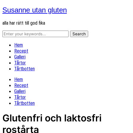
Susanne utan gluten
alla har rätt till god fika
Hem
Recept
Galleri
Tårtor
Tårtbotten
Hem
Recept
Galleri
Tårtor
Tårtbotten
Glutenfri och laktosfri
rostårta