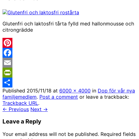
Glutenfri och laktosfri tårta fylld med hallonmousse och
citrongrädde
Pinterest
Facebook
Email
PrintFriendly
Published
2015/11/18
at
6000 × 4000
in
Dop för vår nya
Share
familjemedlem
.
Post a comment
or leave a trackback:
Trackback URL
.
← Previous
Next →
Leave a Reply
Your email address will not be published.
Required fields