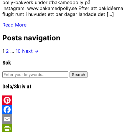
polly-bakverk under #bakamedpolly på
Instagram. www.bakamedpolly.se Efter att bakidéerna
flugit runt i huvudet ett par dagar landade det […]
Read More
Posts navigation
1
2
…
10
Next →
Sök
Dela/Skriv ut
Pinterest
Facebook
Email