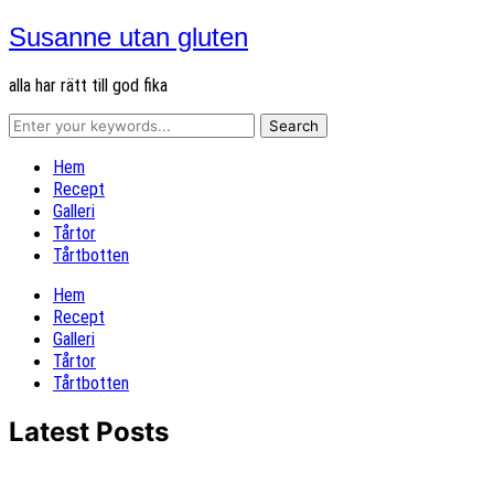
Susanne utan gluten
alla har rätt till god fika
Hem
Recept
Galleri
Tårtor
Tårtbotten
Hem
Recept
Galleri
Tårtor
Tårtbotten
Latest Posts