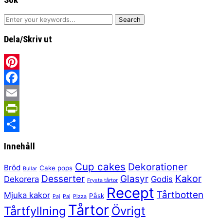
Dela/Skriv ut
Pinterest
Facebook
Email
PrintFriendly
Share
Innehåll
Cup cakes
Dekorationer
Bröd
Cake pops
Bullar
Kakor
Desserter
Glasyr
Dekorera
Godis
Frysta tårtor
Recept
Tårtbotten
Mjuka kakor
Påsk
Paj
Paj
Pizza
Tårtor
Tårtfyllning
Övrigt