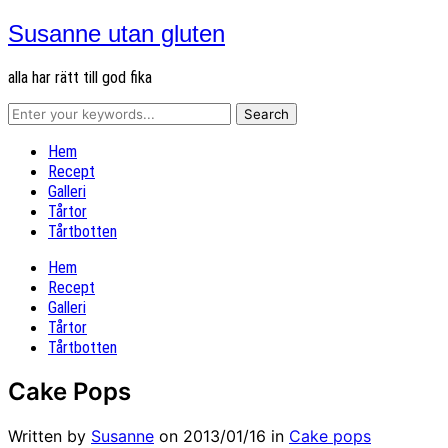
Susanne utan gluten
alla har rätt till god fika
Hem
Recept
Galleri
Tårtor
Tårtbotten
Hem
Recept
Galleri
Tårtor
Tårtbotten
Cake Pops
Written by
Susanne
on
2013/01/16
in
Cake pops