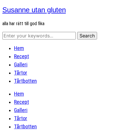
Susanne utan gluten
alla har rätt till god fika
Hem
Recept
Galleri
Tårtor
Tårtbotten
Hem
Recept
Galleri
Tårtor
Tårtbotten