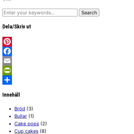
Dela/Skriv ut
Pinterest
Facebook
Email
PrintFriendly
Share
Innehåll
Bröd
(3)
Bullar
(1)
Cake pops
(2)
Cup cakes
(8)