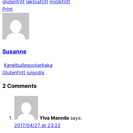
glutenfritt
laktosfritt
mjölkfritt
Print
Susanne
Kanelbullesockerkaka
Glutenfritt julgodis
2 Comments
Ylva Mannila
says:
2017/04/27 at 23:22