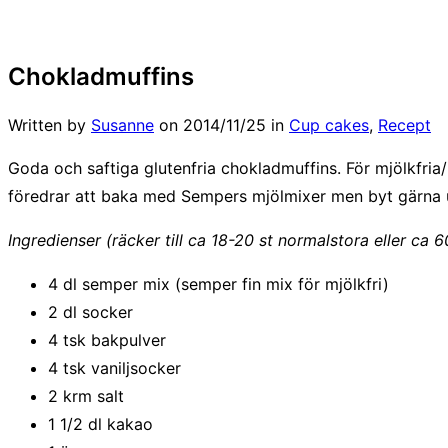
Chokladmuffins
Written by
Susanne
on
2014/11/25
in
Cup cakes
,
Recept
Goda och saftiga glutenfria chokladmuffins. För mjölkfria/
föredrar att baka med Sempers mjölmixer men byt gärna ut 
Ingredienser (räcker till ca 18-20 st normalstora eller ca 
4 dl semper mix (semper fin mix för mjölkfri)
2 dl socker
4 tsk bakpulver
4 tsk vaniljsocker
2 krm salt
1 1/2 dl kakao