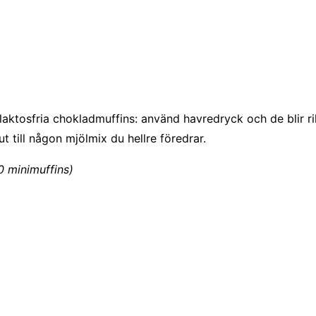
laktosfria chokladmuffins: använd havredryck och de blir rikt
till någon mjölmix du hellre föredrar.
60 minimuffins)