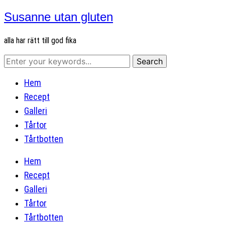
Susanne utan gluten
alla har rätt till god fika
Hem
Recept
Galleri
Tårtor
Tårtbotten
Hem
Recept
Galleri
Tårtor
Tårtbotten