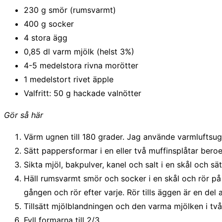
230 g smör (rumsvarmt)
400 g socker
4 stora ägg
0,85 dl varm mjölk (helst 3%)
4-5 medelstora rivna morötter
1 medelstort rivet äpple
Valfritt: 50 g hackade valnötter
Gör så här
Värm ugnen till 180 grader. Jag använde varmluftsug
Sätt pappersformar i en eller två muffinsplåtar bero
Sikta mjöl, bakpulver, kanel och salt i en skål och sät
Häll rumsvarmt smör och socker i en skål och rör på me
gången och rör efter varje. Rör tills äggen är en del
Tillsätt mjölblandningen och den varma mjölken i två 
Fyll formarna till 2/3.