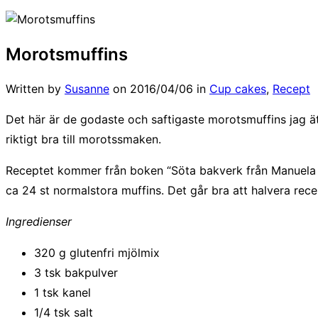
Morotsmuffins
Written by
Susanne
on
2016/04/06
in
Cup cakes
,
Recept
Det här är de godaste och saftigaste morotsmuffins jag ätit
riktigt bra till morotssmaken.
Receptet kommer från boken “Söta bakverk från Manuela´s D
ca 24 st normalstora muffins. Det går bra att halvera rece
Ingredienser
320 g glutenfri mjölmix
3 tsk bakpulver
1 tsk kanel
1/4 tsk salt