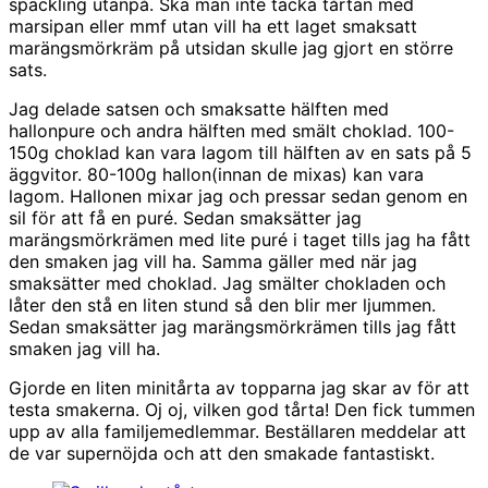
spackling utanpå. Ska man inte täcka tårtan med
marsipan eller mmf utan vill ha ett laget smaksatt
marängsmörkräm på utsidan skulle jag gjort en större
sats.
Jag delade satsen och smaksatte hälften med
hallonpure och andra hälften med smält choklad. 100-
150g choklad kan vara lagom till hälften av en sats på 5
äggvitor. 80-100g hallon(innan de mixas) kan vara
lagom. Hallonen mixar jag och pressar sedan genom en
sil för att få en puré. Sedan smaksätter jag
marängsmörkrämen med lite puré i taget tills jag ha fått
den smaken jag vill ha. Samma gäller med när jag
smaksätter med choklad. Jag smälter chokladen och
låter den stå en liten stund så den blir mer ljummen.
Sedan smaksätter jag marängsmörkrämen tills jag fått
smaken jag vill ha.
Gjorde en liten minitårta av topparna jag skar av för att
testa smakerna. Oj oj, vilken god tårta! Den fick tummen
upp av alla familjemedlemmar. Beställaren meddelar att
de var supernöjda och att den smakade fantastiskt.