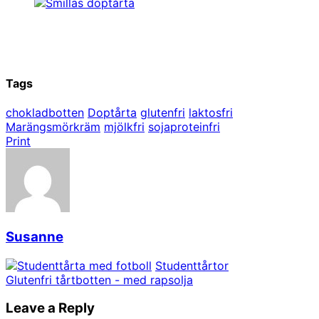
Tags
chokladbotten
Doptårta
glutenfri
laktosfri
Marängsmörkräm
mjölkfri
sojaproteinfri
Print
Susanne
Studenttårtor
Glutenfri tårtbotten - med rapsolja
Leave a Reply