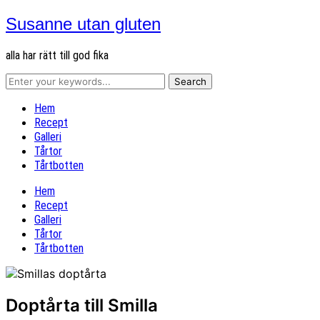
Susanne utan gluten
alla har rätt till god fika
Hem
Recept
Galleri
Tårtor
Tårtbotten
Hem
Recept
Galleri
Tårtor
Tårtbotten
Doptårta till Smilla