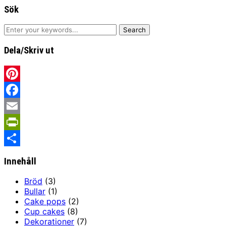
Sök
Dela/Skriv ut
Pinterest
Facebook
Email
PrintFriendly
Share
Innehåll
Bröd
(3)
Bullar
(1)
Cake pops
(2)
Cup cakes
(8)
Dekorationer
(7)