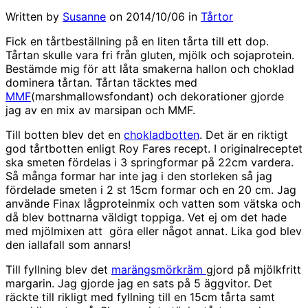
Written by
Susanne
on
2014/10/06
in
Tårtor
Fick en tårtbeställning på en liten tårta till ett dop.
Tårtan skulle vara fri från gluten, mjölk och sojaprotein.
Bestämde mig för att låta smakerna hallon och choklad
dominera tårtan. Tårtan täcktes med
MMF
(marshmallowsfondant) och dekorationer gjorde
jag av en mix av marsipan och MMF.
Till botten blev det en
chokladbotten
. Det är en riktigt
god tårtbotten enligt Roy Fares recept. I originalreceptet
ska smeten fördelas i 3 springformar på 22cm vardera.
Så många formar har inte jag i den storleken så jag
fördelade smeten i 2 st 15cm formar och en 20 cm. Jag
använde Finax lågproteinmix och vatten som vätska och
då blev bottnarna väldigt toppiga. Vet ej om det hade
med mjölmixen att göra eller något annat. Lika god blev
den iallafall som annars!
Till fyllning blev det
marängsmörkräm
gjord på mjölkfritt
margarin. Jag gjorde jag en sats på 5 äggvitor. Det
räckte till rikligt med fyllning till en 15cm tårta samt