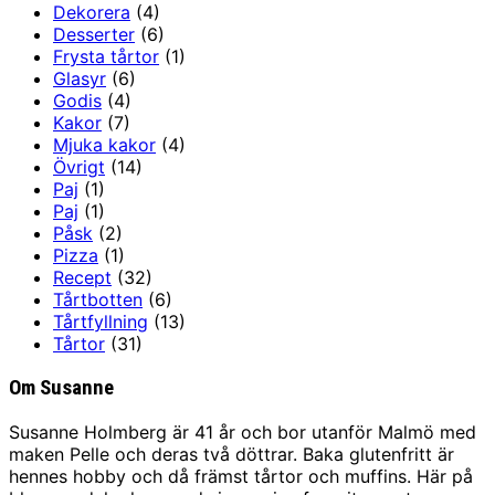
Dekorera
(4)
Desserter
(6)
Frysta tårtor
(1)
Glasyr
(6)
Godis
(4)
Kakor
(7)
Mjuka kakor
(4)
Övrigt
(14)
Paj
(1)
Paj
(1)
Påsk
(2)
Pizza
(1)
Recept
(32)
Tårtbotten
(6)
Tårtfyllning
(13)
Tårtor
(31)
Om Susanne
Susanne Holmberg är 41 år och bor utanför Malmö med
maken Pelle och deras två döttrar. Baka glutenfritt är
hennes hobby och då främst tårtor och muffins. Här på