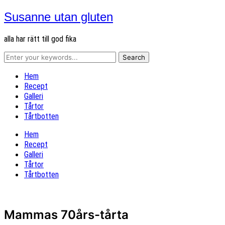
Susanne utan gluten
alla har rätt till god fika
Hem
Recept
Galleri
Tårtor
Tårtbotten
Hem
Recept
Galleri
Tårtor
Tårtbotten
Mammas 70års-tårta