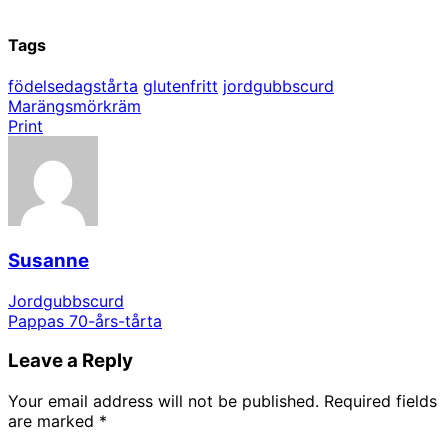
Tags
födelsedagstårta
glutenfritt
jordgubbscurd
Marängsmörkräm
Print
Susanne
Jordgubbscurd
Pappas 70-års-tårta
Leave a Reply
Your email address will not be published.
Required fields
are marked
*