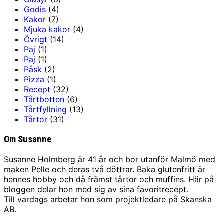
Godis
(4)
Kakor
(7)
Mjuka kakor
(4)
Övrigt
(14)
Paj
(1)
Paj
(1)
Påsk
(2)
Pizza
(1)
Recept
(32)
Tårtbotten
(6)
Tårtfyllning
(13)
Tårtor
(31)
Om Susanne
Susanne Holmberg är 41 år och bor utanför Malmö med
maken Pelle och deras två döttrar. Baka glutenfritt är
hennes hobby och då främst tårtor och muffins. Här på
bloggen delar hon med sig av sina favoritrecept.
Till vardags arbetar hon som projektledare på Skanska
AB.